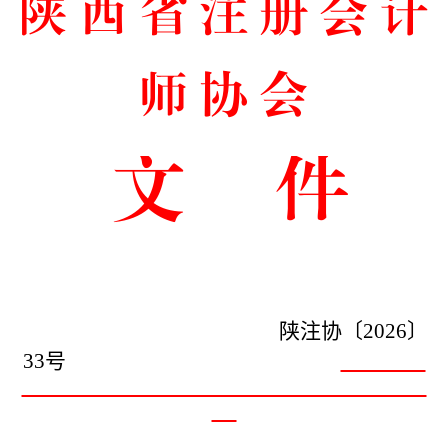
陕 西 省 注 册 会 计
师
协
会
文
件
陕注协〔2026〕
33号