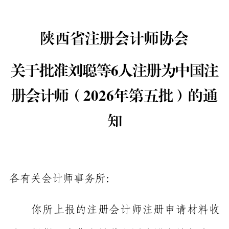
陕西省注册会计师协会
关于
批准刘聪
等
6
人
注册为
中国
注
册会计师
（
2026年第五批）
的
通
知
各有关会计师事务所：
你
所
上
报的注
册会计师注册申请
材料
收