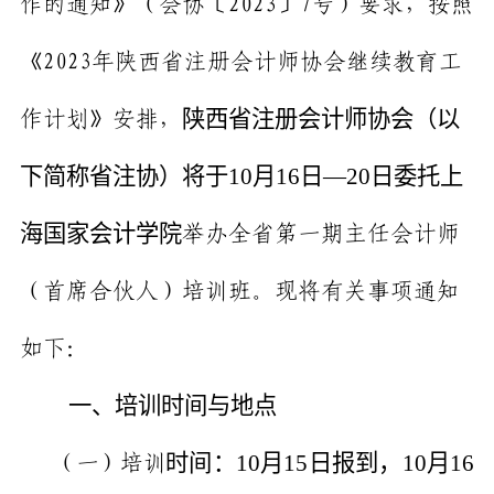
作的通知》（会协〔
2023
〕
7
号）要求，按照
《
2023
年陕西省注册会计师协会继续教育工
陕西省注册会计师协会（以
作计划》安排，
下简称省注协）将于
10
月
16
日—
20
日委托上
海国家会计学院
举办全省第一期主任会计师
（首席合伙人）培训班。现将有关事项通知
如下：
一、培训时间与地点
时间：
10
月
15
日报到，
10
月
16
（一）培训