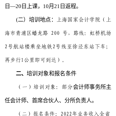
日—
20
日上课，
10
月
21
日返程。
(二）培训地点：
上海国家会计学院（上
海市青浦区蟠龙路
200
号，路线：虹桥机场
2
号航站楼乘坐地铁
2
号线至徐泾东站下车；
再步行
1
公里即可到达）。
二、
培训对
象和报名条件
会计师事务所主
（一）培训对象：部分
任会计师、首席合伙人、分所负责人。
（二）报名条件：
2022
年业务收入
全
省