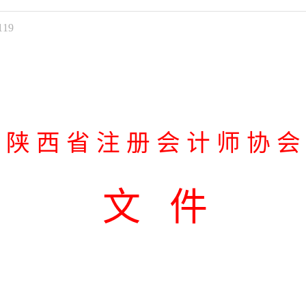
119
陕 西 省 注 册 会 计 师 协 会
文
件