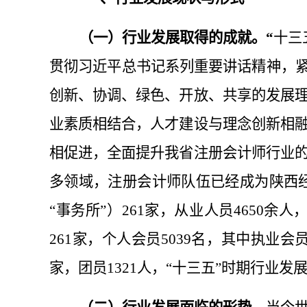
（一）
行业发展取得的成就。
“
十三
贯彻习近平总书记系列重要讲话精神，
创新、协调、绿色、开放、共享的发展
业素质相结合，
人才建设与
理念创新
相
相促进，全面提升我省注册会计师行业
多领域，
注册会计师
队伍
已经成为陕西
“事务所”
）
261家，
从业人员
4650
余人
261
家，个人会员
5039
名，其
中执业会
家，
团员
1321人，
“十三五”时期行业发