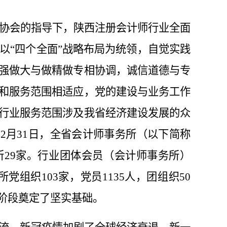
协会的指导下，
陕西注册会计师行业全面
以
“四个全面”战略布局为统领，自觉实践
强做大与做精做专相协调，诚信道德与专
和服务范围
相适应
，党的建设与业务工作
行业服务范围涉及我省经济建设发展的众
12月31日
，全省
会计师事务所
（
以下简称
所
29
家。
行业团体会员
（
会计师事务所
）
所党
组织
103
家，党员
1135
人，团
组织
50
阶段
奠定了坚实基础
。