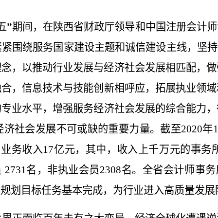
五
”
期间，
在陕西省财政厅领导和中国注册会计师
紧紧围绕服务国家建设主题和诚信建设主线，坚持
理念，以推动行业发展与经济社会发展相匹配，做
融合，信息技术
与技能创新相呼应，拓展执业领域
的
专业水平
，增强服务经济社会发展的综合能力，
经济社会发展不可或缺的重要力量。
截
至
20
20
年
，
业务
收入
17
亿元
，
其中，
收入上千万元的事务
员
2731
名，非执业会员
2308
名。全
省会计师
事务
展规划目标任务基本完成，
为行业
进入高质量
发展