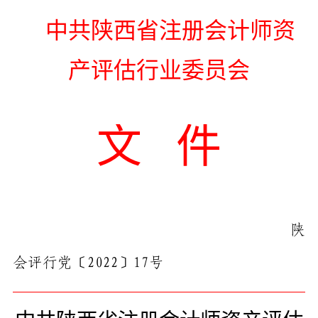
中共
陕西省注册会计师
资
产评估
行业
委员会
文
件
陕
会评行党〔
2022
〕
17
号