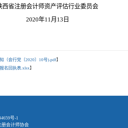
陕西省注册会计师资产评估行业委员会
2020
年
11
月
13
日
行党〔2020〕10号).pdf
】
回执表.xlsx
】
4659号-1
注册会计师协会