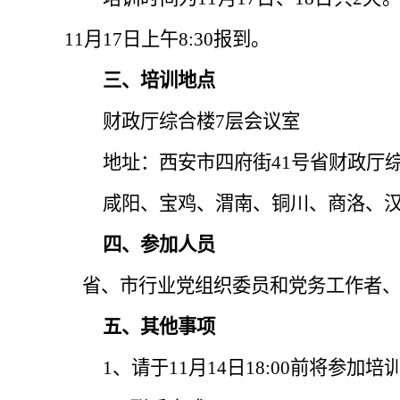
11
月
17
日上午
8:30
报到。
三、培训地点
财政厅综合楼
7
层会议室
地址：西安市四府街
41
号省财政厅
咸阳、宝鸡、渭南、铜川、商洛、
四、参加人员
省、市行业党组织委员和党务工作者
五、其他事项
1
、请于
11
月
14
日
18:00
前将参加培