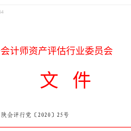
64
册会计师
资产评估
行业
委员会
文
件
陕会评行党〔
2020
〕
25
号