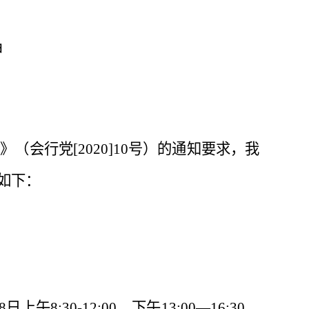
神
知》（会行党
[2020]10
号）的通知要求，我
如下：
8
日上午
8:30-12:00
，下午
13:00
—
16:30
。